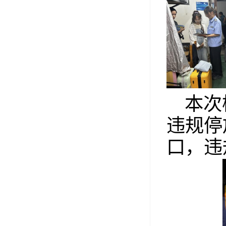
本次
违规停
口，违