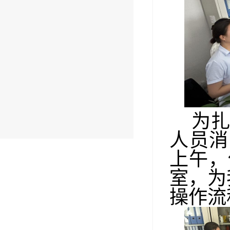
为
人员
消
上
午，
室
，为
操作流